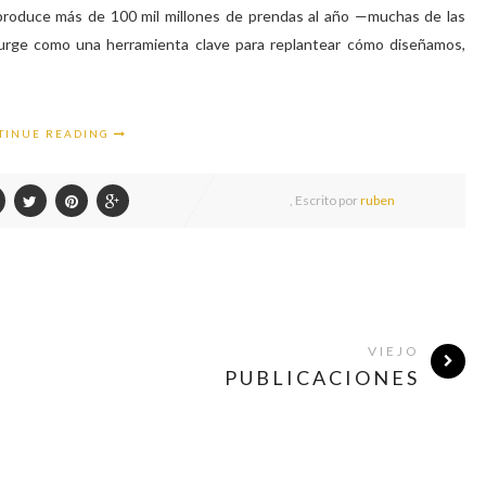
 produce más de 100 mil millones de prendas al año —muchas de las
A) surge como una herramienta clave para replantear cómo diseñamos,
TINUE READING
,
Escrito por
ruben
VIEJO
PUBLICACIONES